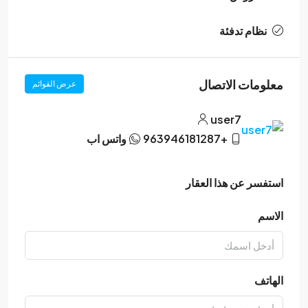
نظام تدفئة
معلومات الاتصال
عرض القوائم
user7
+963946181287
واتس اب
استفسر عن هذا العقار
الاسم
الهاتف