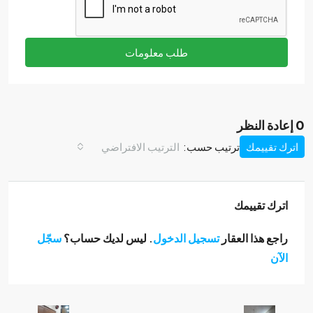
طلب معلومات
0 إعادة النظر
اترك تقييمك
ترتيب حسب:
الترتيب الافتراضي
اترك تقييمك
راجع هذا العقار
تسجيل الدخول
. ليس لديك حساب؟
سجّل
الآن