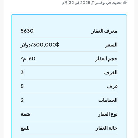
تحديث في نوفمبر 11, 2025 في 9:32 م
معرف العقار
5630
السعر
300,000$/دولار
حجم العقار
160 م²
الغرف
3
غرف
5
الحمامات
2
نوع العقار
شقة
حالة العقار
للبيع