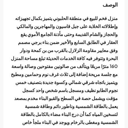
الوصف
منزل فخم للبيع في منطقة الحلبوني يتميز بكمال تجهيزاته
وإطلالاته الخلابة على جبل قاسيون والمهاجرين والمالكي
والحجاز والشام القديمة وحتى مأذنة الجامع الأموي يقع
العقار في الطابق السابع والأخير ضمن بناء برجي مصمم
وفق معايير مقاومة الزلازل بالقرب من بن كمحة ودوار
البحرة وتتوفر فيه كافة الخدمات الحديثة تبلغ مساحة المنزل
160 مترًا مربعًا ويتألف من صالونين مفتوحين وصالة واسعة
مع جلسة مريحة إضافة إلى ثلاث غرف نوم وحمامين ومطبخ
ويتميز باتجاه شرقي شمالي وكسوة جديدة بتصنيف خمس
نجوم الطابو نظيف ومسجل باسم شخص واحد كسجل
مؤقت ويشمل حصة في السطح والقبو البناء مخدم بمصعد
يعمل بالطاقة الشمسية وناطور دائم وطاقة شمسية
لتسخين المياه كما أن درج البناء مضاء بالكامل بالطاقة
الشمسية ومغطى بالرخام ويوجد في البناء ملجأ خاص