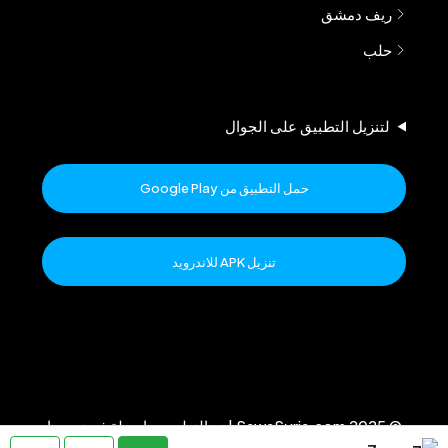
ريف دمشق
حلب
لتنزيل التطبيق على الجوال
حمل التطبيق من Google Play
تنزيل APK للاندرويد
© 2025 SawaSyria.com | تم التطوير بواسطة فريق سوا