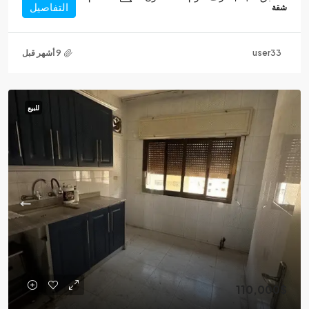
التفاصيل
شقة
user33
للبيع
110,000$