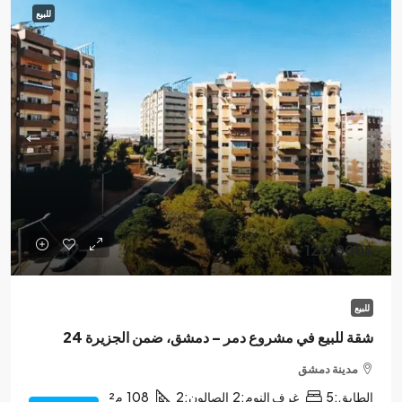
للبيع
120,000$
للبيع
شقة للبيع في مشروع دمر – دمشق، ضمن الجزيرة 24
مدينة دمشق
الطابق:
5
غرف النوم:
2
الصالون:
2
108
م²