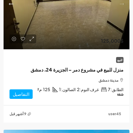
125,000$
للبيع
منزل للبيع في مشروع دمر – الجزيرة 24، دمشق
مدينة دمشق
الطابق:
7
غرف النوم:
2
الصالون:
1
125
م²
التفاصيل
شقة
user45