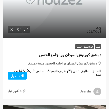
4$
362,000$
للبيع
تم تخفيض السعر
دمشق كورنيش الميدان ورا جامع الحسن
دمشق كورنيش الميدان ورا جامع الحسن, مدينة دمشق
الطابق:
الطابق الثاني
غرف النوم:
3
الصالون:
2
148
م²
شقة
التفاصيل
Usersha