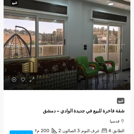
للبيع
125,000$
للبيع
شقة فاخرة للبيع في جديدة الوادي – دمشق
قدسيا
الطابق:
4
غرف النوم:
3
الصالون:
2
200
م²