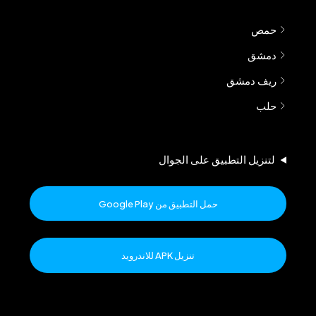
حمص
دمشق
ريف دمشق
حلب
لتنزيل التطبيق على الجوال
حمل التطبيق من Google Play
تنزيل APK للاندرويد