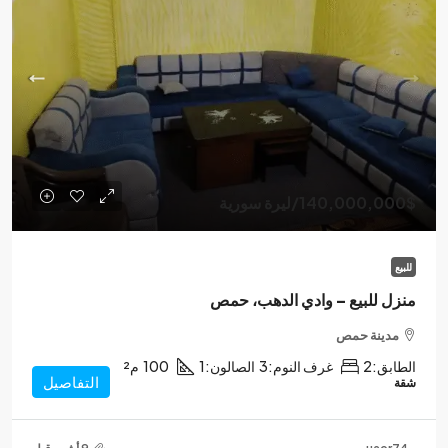
140,000,000$
/ليرة سورية
للبيع
منزل للبيع – وادي الدهب، حمص
مدينة حمص
الطابق:
2
غرف النوم:
3
الصالون:
1
100
م²
التفاصيل
شقة