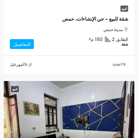
للبيع
شقة للبيع – حي الإنشاءات، حمص
مدينة حمص
الطابق:
2
150
م²
التفاصيل
شقة
user79
للبيع