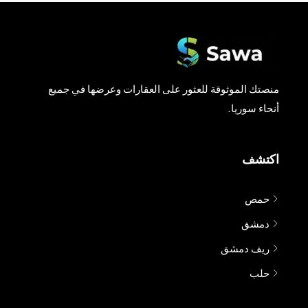
منصتك الموثوقة للعثور على العقارات وعرضها في جميع
أنحاء سوريا.
اكتشف
حمص
دمشق
ريف دمشق
حلب