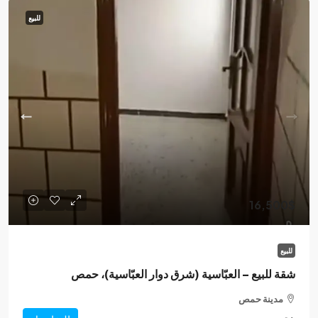
للبيع
16,500$
للبيع
شقة للبيع – العبّاسية (شرق دوار العبّاسية)، حمص
مدينة حمص