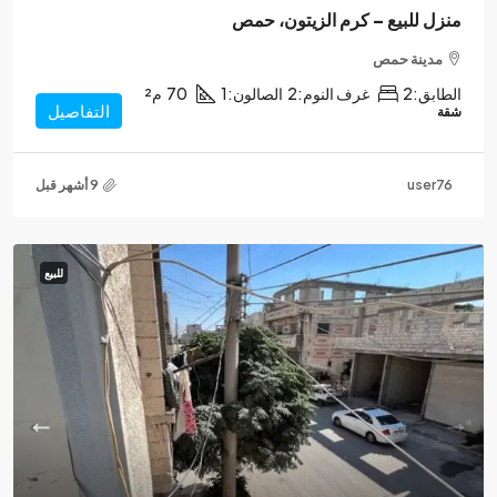
منزل للبيع – كرم الزيتون، حمص
مدينة حمص
الطابق:
2
غرف النوم:
2
الصالون:
1
70
م²
التفاصيل
شقة
user76
للبيع