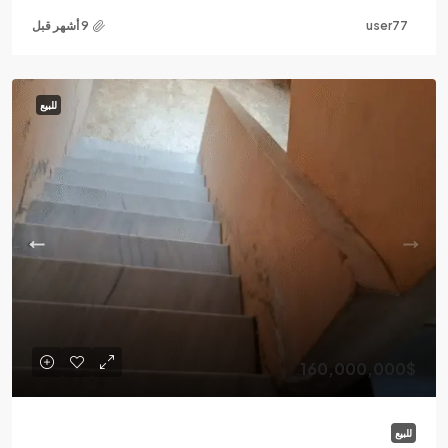
user77
للبيع
160,000,000$
للبيع