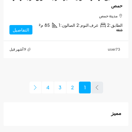
حمص
مدينة حمص
الطابق:
2
غرف النوم:
2
الصالون:
1
85
م²
التفاصيل
شقة
user73
4
3
2
1
مميز