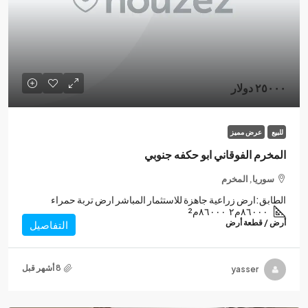
٢٥٠٠٠ دولار
للبيع
عرض مميز
المخرم الفوقاني ابو حكفه جنوبي
سوريا, المخرم
الطابق:
ارض زراعية جاهزة للاستثمار المباشر ارض تربة حمراء
٨٦٠٠٠م٢
٨٦٠٠٠م²
أرض / قطعة أرض
التفاصيل
yasser