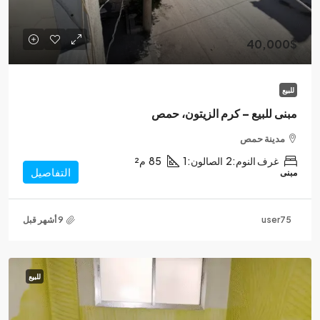
40,000$
للبيع
مبنى للبيع – كرم الزيتون، حمص
مدينة حمص
غرف النوم:
2
الصالون:
1
85
م²
التفاصيل
مبنى
user75
للبيع