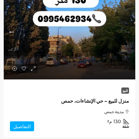
65,000$
للبيع
منزل للبيع – حي الإنشاءات، حمص
مدينة حمص
130
م²
التفاصيل
شقة