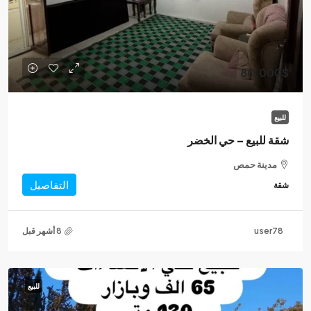
80,000$
للبيع
شقة للبيع – حي الخضر
مدينة حمص
التفاصيل
شقة
user78
للبيع