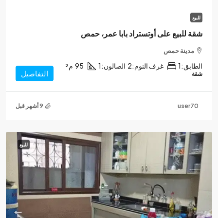
للبيع
شقة للبيع على أوتستراد بابا عمر، حمص
مدينة حمص
الطابق:
1
غرف النوم:
2
الصالون:
1
95
م²
التفاصيل
شقة
user70
للبيع