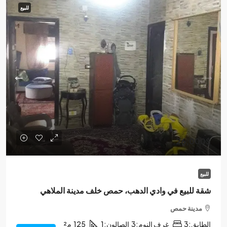
للبيع
26,000$
للبيع
شقة للبيع في وادي الدهب، حمص خلف مدينة الملاهي
مدينة حمص
الطابق:
3
غرف النوم:
3
الصالون:
1
125
م²