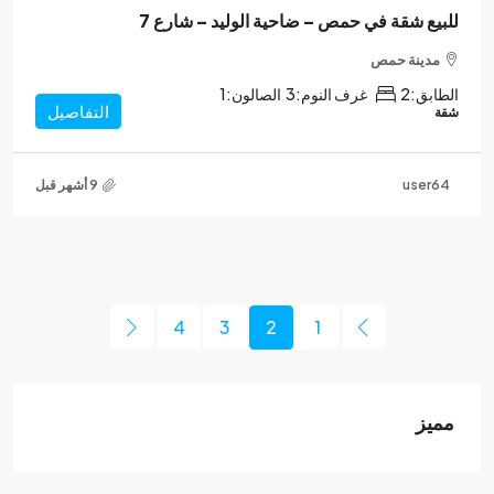
للبيع شقة في حمص – ضاحية الوليد – شارع 7
مدينة حمص
الطابق:
2
غرف النوم:
3
الصالون:
1
التفاصيل
شقة
user64
4
3
2
1
مميز