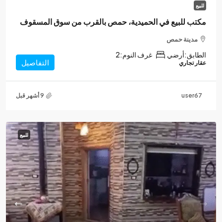
للبيع
مكتب للبيع في الحميدية، حمص بالقرب من سوق المسقوف
مدينة حمص
الطابق:
أرضي
غرف النوم:
2
التفاصيل
عقار تجاري
user67
للبيع