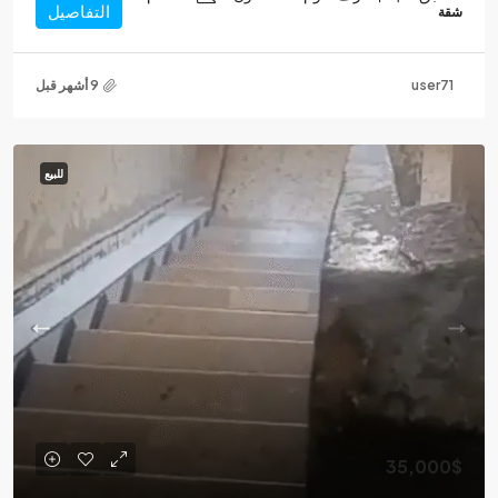
التفاصيل
شقة
user71
للبيع
35,000$