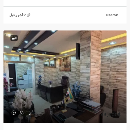
user68
للبيع
43,000$