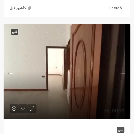
user65
للبيع
35,000$
للبيع