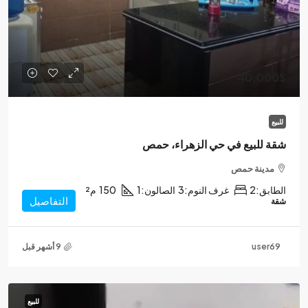
40,000$
للبيع
شقة للبيع في حي الزهراء، حمص
مدينة حمص
الطابق:
2
غرف النوم:
3
الصالون:
1
150
م²
التفاصيل
شقة
user69
للبيع