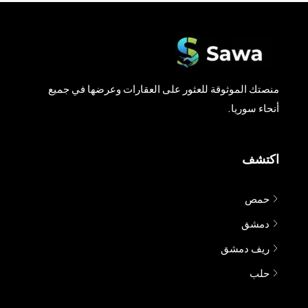
منصتك الموثوقة للعثور على العقارات وعرضها في جميع
أنحاء سوريا.
اكتشف
حمص
دمشق
ريف دمشق
حلب