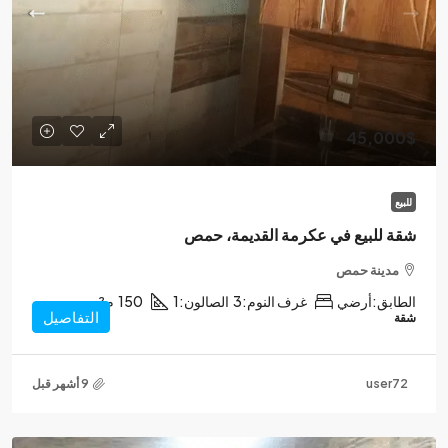
45,000$
للبيع
شقة للبيع في عكرمة القديمة، حمص
مدينة حمص
الطابق:
أرضي
غرف النوم:
3
الصالون:
1
150
م²
التفاصيل
شقة
user72