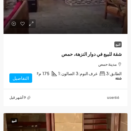
50,000$
للبيع
شقة للبيع في دوار النزهة، حمص
مدينة حمص
الطابق:
3
غرف النوم:
3
الصالون:
1
175
م²
التفاصيل
شقة
user66
للبيع