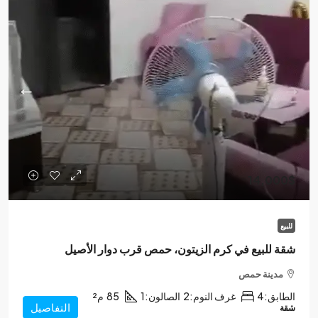
14,000$
للبيع
شقة للبيع في كرم الزيتون، حمص قرب دوار الأصيل
مدينة حمص
الطابق:
4
غرف النوم:
2
الصالون:
1
85
م²
التفاصيل
شقة