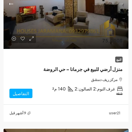
75,000$
للبيع
منزل أرضي للبيع في جرمانا – حي الروضة
مركز ريف دمشق
غرف النوم:
2
الصالون:
2
140
م²
التفاصيل
شقة
user21