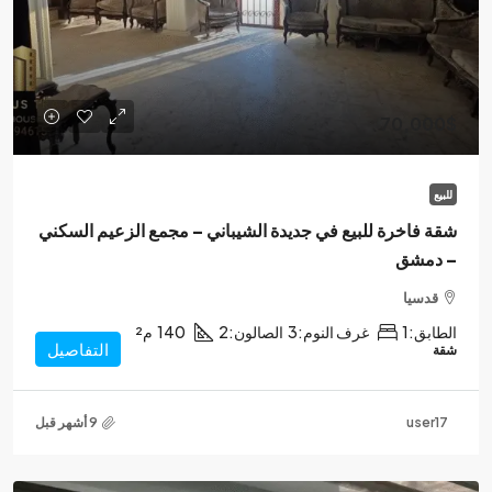
70,000$
للبيع
شقة فاخرة للبيع في جديدة الشيباني – مجمع الزعيم السكني
– دمشق
قدسيا
الطابق:
1
غرف النوم:
3
الصالون:
2
140
م²
التفاصيل
شقة
user17