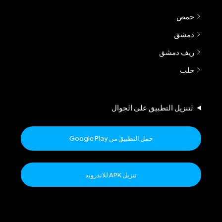
حمص
دمشق
ريف دمشق
حلب
لتنزيل التطبيق على الجوال
حمل التطبيق من Google Play
تنزيل APK للاندرويد