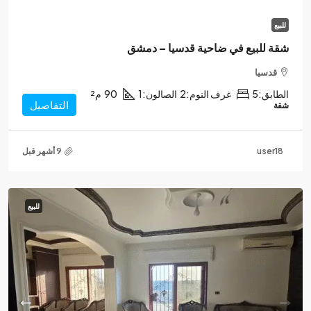
للبيع
شقة للبيع في ضاحية قدسيا – دمشق
قدسيا
الطابق:
5
غرف النوم:
2
الصالون:
1
90
م²
التفاصيل
شقة
user18
للبيع