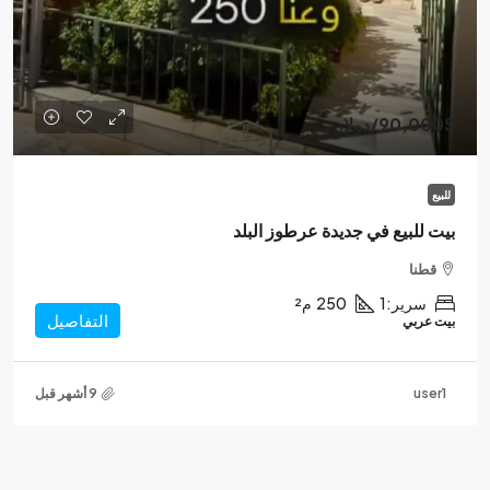
90,000$
/دولار
للبيع
بيت للبيع في جديدة عرطوز البلد
قطنا
سرير:
1
250
م²
التفاصيل
بيت عربي
user1