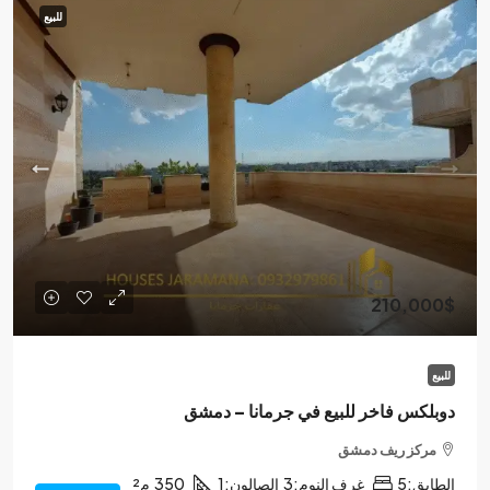
للبيع
210,000$
للبيع
دوبلكس فاخر للبيع في جرمانا – دمشق
مركز ريف دمشق
الطابق:
5
غرف النوم:
3
الصالون:
1
350
م²