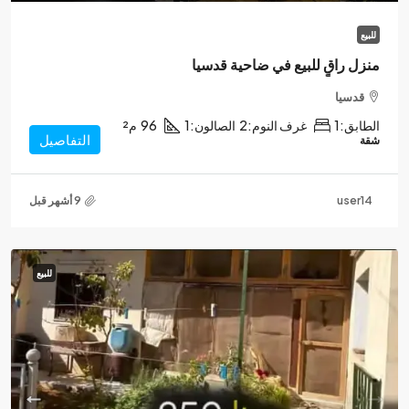
للبيع
منزل راقٍ للبيع في ضاحية قدسيا
قدسيا
الطابق:
1
غرف النوم:
2
الصالون:
1
96
م²
التفاصيل
شقة
user14
للبيع