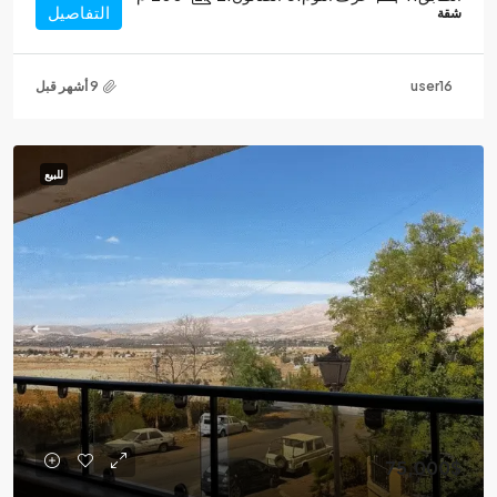
التفاصيل
شقة
user16
للبيع
75,000$