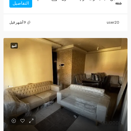
التفاصيل
شقة
user20
للبيع
60,000$