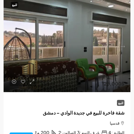
للبيع
125,000$
للبيع
شقة فاخرة للبيع في جديدة الوادي – دمشق
قدسيا
الطابق:
4
غرف النوم:
3
الصالون:
2
200
م²